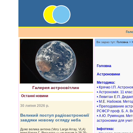
Гол
Ви зараз тут:
Головна
> 
Найновіше астрофото
Головна
Астроновини
Методика:
Галерея астросвітлин
• Крячко І.П. Астрон
• Астрономія. 11 клас
Останні новини
• Левитан Е.П. Дидак
• М.Е. Набоков. Мет
30 липня 2026 р.
• Преподавание астр
РСФСР проф. Б. А. 
Великий поступ радіоастрономії
• А.Ю. Румянцев. Ме
завдяки новому огляду неба
астрономии для учит
Інфотека:
Дуже велика антена (Very Large Array, VLA)
імені Карла Г. Янського — це масив із 28 25-