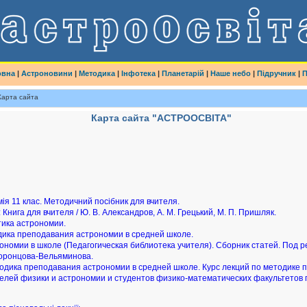
овна
|
Астроновини
|
Методика
|
Інфотека
|
Планетарій
|
Наше небо
|
Підручник
|
П
Карта сайта
Карта сайта "АСТРООСВІТА"
омія 11 клас. Методичний посібник для вчителя.
: Книга для вчителя / Ю. В. Александров, А. М. Грецький, М. П. Пришляк.
тика астрономии.
одика преподавания астрономии в средней школе.
ономии в школе (Педагогическая библиотека учителя). Сборник статей. Под р
Воронцова-Вельяминова.
тодика преподавания астрономии в средней школе. Курс лекций по методике
елей физики и астрономии и студентов физико-математических факультетов п