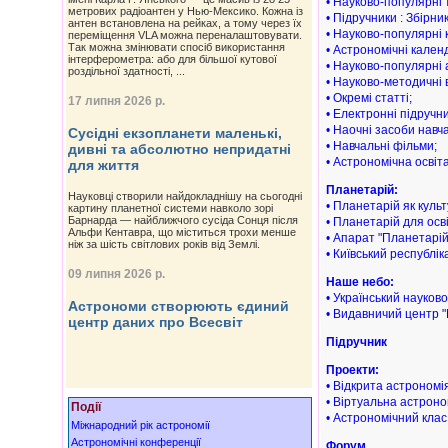
• Науково-популярні т
метрових радіоантен у Нью-Мексико. Кожна із
• Підручники : Збірни
антен встановлена на рейках, а тому через їх
• Науково-популярні 
переміщення VLA можна переналаштовувати.
Так можна змінювати спосіб використання
• Астрономічні календ
інтерферометра: або для більшої кутової
• Науково-популярні 
роздільної здатності, ...
• Науково-методичні 
• Окремі статті;
17 липня 2026 р.
• Електронні підручни
• Наочні засоби навч
Сусідні екзопланети маленькі,
• Навчальні фільми;
дивні та абсолютно непридатні
• Астрономічна освіт
для життя
Планетарій:
Науковці створили найдокладнішу на сьогодні
• Планетарій як куль
картину планетної системи навколо зорі
Барнарда — найближчого сусіда Сонця після
• Планетарій для осві
Альфи Кентавра, що міститься трохи менше
• Апарат "Планетарій
ніж за шість світлових років від Землі.
• Київський республі
09 липня 2026 р.
Наше небо:
• Український науко
Астрономи створюють єдиний
• Видавничий центр 
центр даних про Всесвіт
Підручник
Проекти:
• Відкрита астрономі
• Віртуальна астрон
Події
• Астрономічний клас
Міжнародний рік астрономії
Астрономічні конференції
Форум