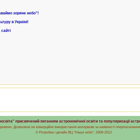
аваймо зоряне небо"!
туру в Україні!
 сайті
освіта" присвячений питанням астрономічної освіти та популяризації аст
ережено. Дозволено не комерційне використання матеріалів за наявності гіперпосилання
© Розробка і дизайн ВЦ "Наше небо", 2008-2012