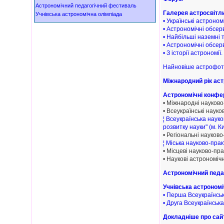
Астрономічний педагогічний фестиваль
Галерея астросвітл
Учнівська астрономічна олімпіада
• Українські астроном
• Астрономічні обсерв
• Найбільші наземні 
• Астрономічні обсер
• З історії астрономії.
Найновіше астрофо
Міжнародний рік аст
Астрономічні конфер
• Міжнародні науково
• Всеукраїнські науко
¦ Всеукраїнська наук
розвитку науки" (м. К
• Регіональні науково
¦ Міська науково-прак
• Місцеві науково-пра
• Наукові астрономіч
Астрономічний педа
Учнівська астрономі
• Перша Всеукраїнськ
• Друга Всеукраїнська
Докладніше про сай