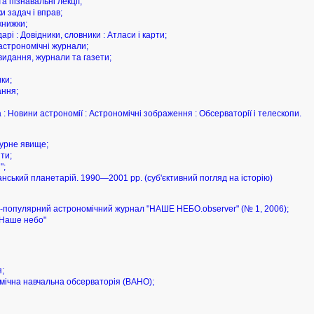
а пізнавальні лекції;
ки задач і вправ;
книжки;
арі : Довідники, словники : Атласи і карти;
астрономічні журнали;
видання, журнали та газети;
ки;
ання;
а : Новини астрономії : Астрономічні зображення : Обсерваторії і телескопи.
турне явище;
ти;
";
канський планетарій. 1990—2001 рр. (суб'єктивний погляд на історію)
во-популярний астрономічний журнал "НАШЕ НЕБО.observer" (№ 1, 2006);
"Наше небо"
я;
омічна навчальна обсерваторія (ВАНО);