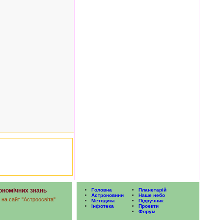
рономічних знань
Головна
Планетарій
Астроновини
Наше небо
 на сайт "Астроосвіта"
Методика
Підручник
Інфотека
Проекти
Форум