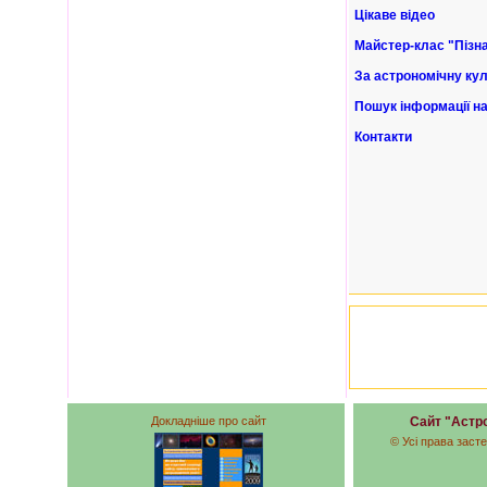
Цікаве відео
Майстер-клас "Пізн
За астрономічну куль
Пошук інформації на
Контакти
Докладніше про сайт
Сайт "Астро
© Усі права заст