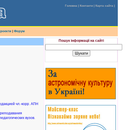
Головна
|
Контакти
| Карта сайта |
роекти
|
Форум
Пошук інформації на сайті
едакцией чл.-корр. АПН
 преподавания
едагогических вузов.