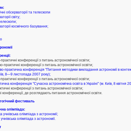
ин:
ічні обсерваторії та телескопи
аторії світу;
телескопи;
ваторії космічного базування;
то
рономії
енції:
-практичні конференції з питань астрономічної освіти;
во-практичні конференції з питань астрономічної освіти;
ово-практична конференція "Питання методики викладання астрономії в контек
иїв, 8—9 листопада 2007 року);
-практичні конференції з питань астрономічної освіти;
тична конференція "Сучасна астрономічна освіта в Україні" (м. Київ, 8 квітня 20
ктичні конференції з питань астрономічної освіти;
ні конференції, де розглядають питання астрономічної освіти.
гогічний фестиваль
чна олімпіада:
а учнівська олімпіада з астрономії;
 учнівська олімпіада з астрономії.
т