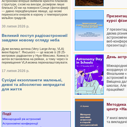
Астрономи вперше виявили крихітні плазмові
структури, схожі на вихори, розміром лише
близько 20 км на поверхні Сонця (фотосфері)
— давно передбачуване явище, що може
переносити енергію в корону з температурою
Презентац
мільйон градусів.
курсі фіз
30 липня 2026 р.
У презентаці
двома різни
Великий поступ радіоастрономії
астрономічни
завдяки новому огляду неба
веб-конфере
презентації 
Дуже велика антена (Very Large Array, VLA)
імені Карла Г. Янського — це масив із 28 25-
метрових радіоантен у Нью-Мексико. Кожна із
День астр
антен встановлена на рейках, а тому через їх
переміщення VLA можна переналаштовувати.
Міжнародний 
координує сп
17 липня 2026 р.
Фінальним «
астрономії в
Сусідні екзопланети маленькі,
Вміщена далі
дивні та абсолютно непридатні
школах. Але
для життя
працюймо!
Методика 
центр «На
Події
У книзі викл
Міжнародний рік астрономії
та викладачі
Астрономічні конференції