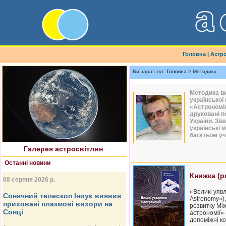
Головна
|
Астр
Ви зараз тут:
Головна
> Методика
Методика ви
української
Найновіше астрофото
«Астрономія
друковані п
України. Зв
українські 
багатьом уч
Галерея астросвітлин
Останні новини
Книжка (p
08 серпня 2026 р.
«Великі уявл
Сонячний телескоп Іноує виявив
Astronomy»),
приховані плазмові вихори на
розвитку Мі
Сонці
астрономії»
допоміжні ко