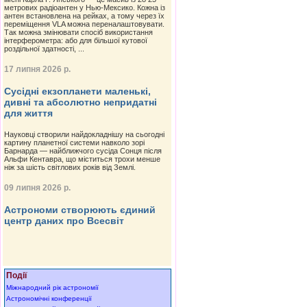
метрових радіоантен у Нью-Мексико. Кожна із
антен встановлена на рейках, а тому через їх
переміщення VLA можна переналаштовувати.
Так можна змінювати спосіб використання
інтерферометра: або для більшої кутової
роздільної здатності, ...
17 липня 2026 р.
Сусідні екзопланети маленькі,
дивні та абсолютно непридатні
для життя
Науковці створили найдокладнішу на сьогодні
картину планетної системи навколо зорі
Барнарда — найближчого сусіда Сонця після
Альфи Кентавра, що міститься трохи менше
ніж за шість світлових років від Землі.
09 липня 2026 р.
Астрономи створюють єдиний
центр даних про Всесвіт
Події
Міжнародний рік астрономії
Астрономічні конференції