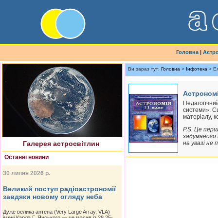
Головна
|
Астр
Ви зараз тут:
Головна
>
Інфотека
> Ел
Астрономі
Найновіше астрофото
Педагогічни
системи». Сц
матеріалу, к
P.S. Це пер
задуманого 
Галерея астросвітлин
на увазі не 
Останні новини
30 липня 2026 р.
Великий поступ радіоастрономії
завдяки новому огляду неба
Дуже велика антена (Very Large Array, VLA)
імені Карла Г. Янського — це масив із 28 25-