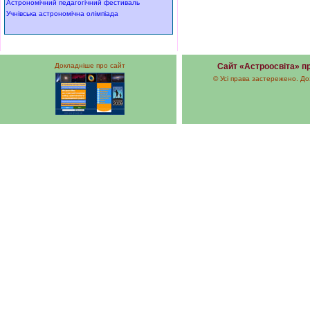
Астрономічний педагогічний фестиваль
Учнівська астрономічна олімпіада
Докладніше про сайт
Сайт «Астроосвіта» пр
© Усі права застережено. До