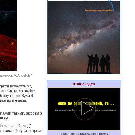
ження: A. Angelich /
Цікаве відео
нгрити походять від
 ангрит, мало радіус
зерунки, які були б
лися на відносно
и були такими, як розмір
00 км.
я на ранній стадії
ет земної групи, зокрема
Перехід до перегляду відеороликів