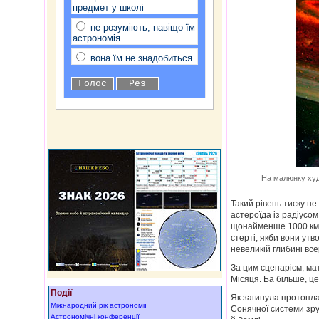
предмет у школі
не розуміють, навіщо їм
астрономія
вона їм не знадобиться
На малюнку худо
Такий рівень тиску не
астероїда із радіусом
щонайменше 1000 км. О
стерті, якби вони ут
невеликій глибині все
За цим сценарієм, ма
Місяця. Ба більше, це
Події
Як загинула протопла
Міжнародний рік астрономії
Сонячної системи зру
Астрономічні конференції