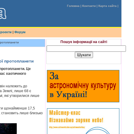
Головна
|
Контакти
|
Карта сайта
|
роекти
|
Форум
Пошук інформації на сайті
 протопланети
ої протопланети
 протопланети. Це
час хаотичного
 він належить до
а Землі, лише 68 є
мі, які утворилися лише
вити щонайменше 17,5
, становить лише близько