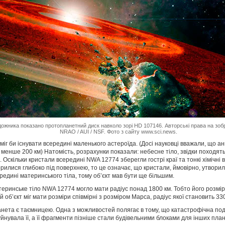
жника показано протопланетний диск навколо зорі HD 107146. Авторські права на зобра
NRAO / AUI / NSF. Фото з сайту www.sci.news.
 міг би існувати всередині маленького астероїда. (Досі науковці вважали, що а
 менше 200 км) Натомість, розрахунки показали: небесне тіло, звідки походять
скільки кристали всередині NWA 12774 зберегли гострі краї та тонкі хімічні ві
ворилися глибоко під поверхнею, то це означає, що кристали, ймовірно, утвори
редині материнського тіла, тому об’єкт мав бути ще більшим.
теринське тіло NWA 12774 могло мати радіус понад 1800 км. Тобто його розмір
й об’єкт міг мати розміри співмірні з розміром Марса, радіус якої становить 33
нета є таємницею. Одна з можливостей полягає в тому, що катастрофічна поді
йнувала її, а її фрагменти пізніше стали будівельними блоками для інших план