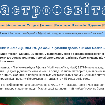
овна
|
Астроновини
|
Методика
|
Інфотека
|
Планетарій
|
Наше небо
|
Підручник
|
П
Новини
> Метеорит, знайдений в Африці, містить докази існування давно зниклої масивної
ний в Африці, містить докази існування давно зниклої масивн
шли в пустелі Сахара, ймовірно, у Мавританії, схоже є фрагментом зниклої
того, що велике планетне тіло сформувалося та пізніше було знищене під 
ї системи.
 назвою «Північно-західна Африка (Northwest Africa, NWA) 12774» показав, що
ти. Це дуже рідкісні космічні камені: з понад 80 тисяч метеоритів, виявлених н
о ангрити є одними з найдавніших відомих вулканічних порід у Сонячній систе
в років після початку її формування приблизно 4,56 млрд років тому.
иску, який потрібен для формування NWA 12774, показала, що він мав стано
ння, тиск розчавлення на дні Маріанської западини, найглибшої точки на Землі