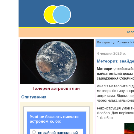
Гол
Ви зараз тут:
Головна
>
4 червня 2026 р.
Метеорит, знайде
Найновіше астрофото
Метеорит, який знай
найвагоміший доказ 
зародження Сонячно
Аналіз метеорита під
Галерея астросвітлин
метеоритів типу ангри
ангритами. Відомо, щ
Опитування
через кілька мільйоні
Реконструкція умов т
кілобар. Для порівня
Учні не бажають вивчати
1 кілобар.
астрономію, бо:
це зайвий навчальний