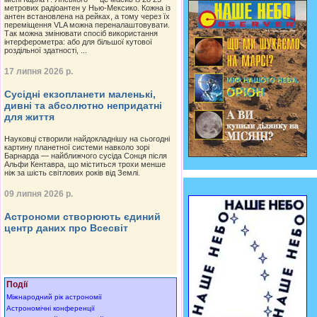
метрових радіоантен у Нью-Мексико. Кожна із
антен встановлена на рейках, а тому через їх
переміщення VLA можна переналаштовувати.
Так можна змінювати спосіб використання
інтерферометра: або для більшої кутової
роздільної здатності, ...
17 липня 2026 р.
Сусідні екзопланети маленькі,
дивні та абсолютно непридатні
для життя
Науковці створили найдокладнішу на сьогодні
картину планетної системи навколо зорі
Барнарда — найближчого сусіда Сонця після
Альфи Кентавра, що міститься трохи менше
ніж за шість світлових років від Землі.
09 липня 2026 р.
Астрономи створюють єдиний
центр даних про Всесвіт
Події
Міжнародний рік астрономії
Астрономічні конференції