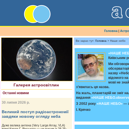
Головна
|
Астр
Ви зараз тут:
Головна
> Наше небо
«НАШЕ НЕ
Київським р
Найновіше астрофото
Ми обговорю
обсерваторі
назву «Небо
відомого на
мові не зна
Галерея астросвітлин
з’явилась ця назва.
Останні новини
На жаль, планетарій не зміг н
видання
«НАШЕ НЕБО.observe
30 липня 2026 р.
З 2002 року
«НАШЕ НЕБО»
— з
І. Крячко
Великий поступ радіоастрономії
завдяки новому огляду неба
Дуже велика антена (Very Large Array, VLA)
імені Карла Г. Янського — це масив із 28 25-