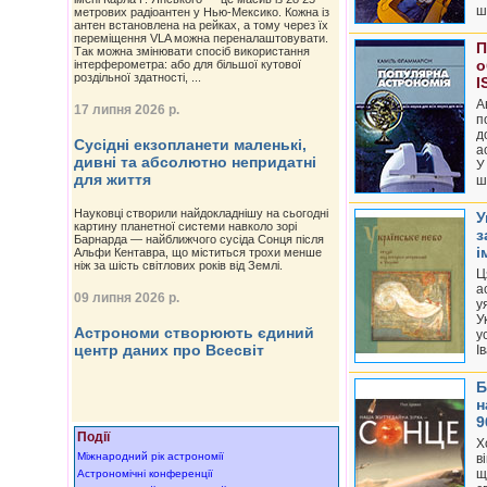
ш
метрових радіоантен у Нью-Мексико. Кожна із
антен встановлена на рейках, а тому через їх
переміщення VLA можна переналаштовувати.
П
Так можна змінювати спосіб використання
о
інтерферометра: або для більшої кутової
роздільної здатності, ...
I
А
17 липня 2026 р.
п
д
Сусідні екзопланети маленькі,
а
дивні та абсолютно непридатні
У
для життя
ш
Науковці створили найдокладнішу на сьогодні
У
картину планетної системи навколо зорі
з
Барнарда — найближчого сусіда Сонця після
і
Альфи Кентавра, що міститься трохи менше
ніж за шість світлових років від Землі.
Ц
а
09 липня 2026 р.
у
У
Астрономи створюють єдиний
у
центр даних про Всесвіт
І
Б
н
9
Події
Х
Міжнародний рік астрономії
в
щ
Астрономічні конференції