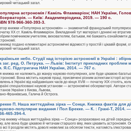
ирокий читацький загал.
опулярна астрономія / Каміль Фламмаріон; НАН України, Голо
бсерваторія. — Київ: Академперіодика, 2019. — 190 с.
SBN 978-966-360-393-3.
втор книжки «Популярна астрономія» — знаменитий французький популяриза
очатку XX ст. Каміль Фламмаріон. Викладений тут матеріал і донині не втратив
обрим помічником учителям, вихователям, батькам, які бажають ознайомити д
строномії.
 книжці подано елементарні астрономічні відомості у простій і цікавій формі,
ирокий читацький загал.
країнське небо. Студії над історією астрономії в Україні : збір
а заг. ред. О. Петрука. — Львів: Інститут прикладних проблем 
м. Я.С. Підстригача НАН України, 2014. — 767 с.
я книжка не належить до жанру науково-популярних, але буде цікавою багат
строномії. Вона містить наукові праці, присвячені різним аспектам історії астр
явлень в Україні від найдавніших часів до кінця XVIII — початку XIX століть, ко
країні спеціалізовані наукові установи — астрономічні обсерваторіі. Автори с
станов України з Києва, Львова,
вано-Франківська, Галича й Острога.
рекке П. Наша життєдайна зірка — Сонце. Книжка фактів для ді
ауково-популярне видання / Пол Брекке. — К. : Грані-Т, 2014. — 1
66-465-394-4.
оча книжку «Наша життєдайна зірка — Сонце» розраховано на дітей середньо
іку, але вона буде цікавою й читачам старшого віку, яких цікавить астрономія. О
о всі її розділи містять доволі невеликі за обсягом тексти, натомість ілюстро