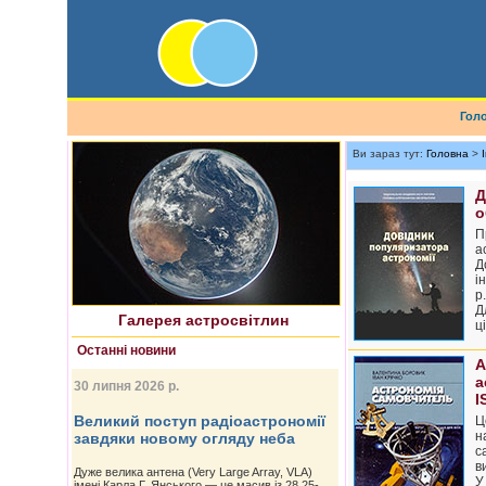
Гол
Ви зараз тут:
Головна
>
Д
о
Найновіше астрофото
П
а
Д
і
р.
Д
Галерея астросвітлин
ц
Останні новини
А
а
30 липня 2026 р.
I
Великий поступ радіоастрономії
Ц
н
завдяки новому огляду неба
с
в
Дуже велика антена (Very Large Array, VLA)
У
імені Карла Г. Янського — це масив із 28 25-