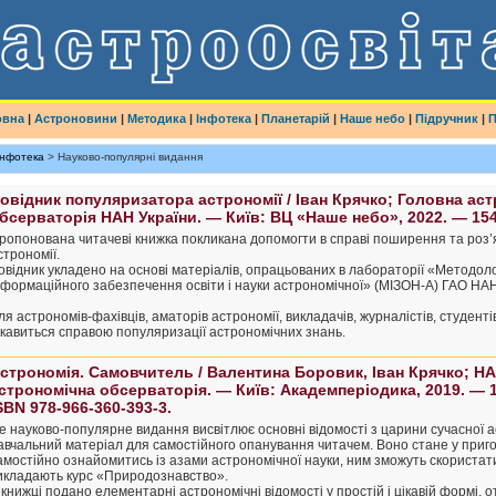
овна
|
Астроновини
|
Методика
|
Інфотека
|
Планетарій
|
Наше небо
|
Підручник
|
П
Інфотека
> Науково-популярні видання
овідник популяризатора астрономії / Іван Крячко; Головна ас
бсерваторія НАН України. — Київ: ВЦ «Наше небо», 2022. — 154
ропонована читачеві книжка покликана допомогти в справі поширення та роз
строномії.
овідник укладено на основі матеріалів, опрацьованих в лабораторії «Методоло
нформаційного забезпечення освіти і науки астрономічної» (МІЗОН-А) ГАО НА
ля астрономів-фахівців, аматорів астрономії, викладачів, журналістів, студентів
ікавиться справою популяризації астрономічних знань.
строномія. Самовчитель / Валентина Боровик, Іван Крячко; НА
строномічна обсерваторія. — Київ: Академперіодика, 2019. — 1
SBN 978-966-360-393-3.
е науково-популярне видання висвітлює основні відомості з царини сучасної а
авчальний матеріал для самостійного опанування читачем. Воно стане у приго
амостійно ознайомитись із азами астрономічної науки, ним зможуть скористатис
икладають курс «Природознавство».
 книжці подано елементарні астрономічні відомості у простій і цікавій формі,