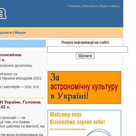
Головна
|
Контакти
|
Карта сайта
|
роекти
|
Форум
Пошук інформації на сайті
трономічна
 с.
’яснення досягнень
гічного та
Н України впродовж 2021
 і школярів — усіх, хто
Н України, Головна
42 с.
строномії — як
ді тим, хто бажає
я школярі та вчителі, які
 отож вона розрахована на