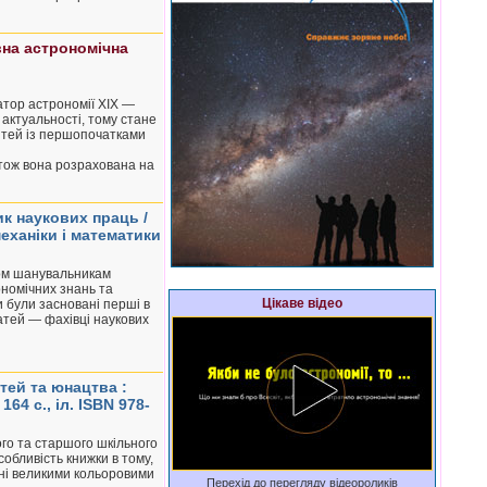
вна астрономічна
тор астрономії XIX —
 актуальності, тому стане
ітей із першопочатками
 отож вона розрахована на
ник наукових праць /
механіки і математики
ьом шанувальникам
ономічних знань та
Цікаве відео
ли були засновані перші в
татей — фахівці наукових
тей та юнацтва :
64 с., іл. ISBN 978-
го та старшого шкільного
собливість книжки в тому,
вані великими кольоровими
Перехід до перегляду відеороликів